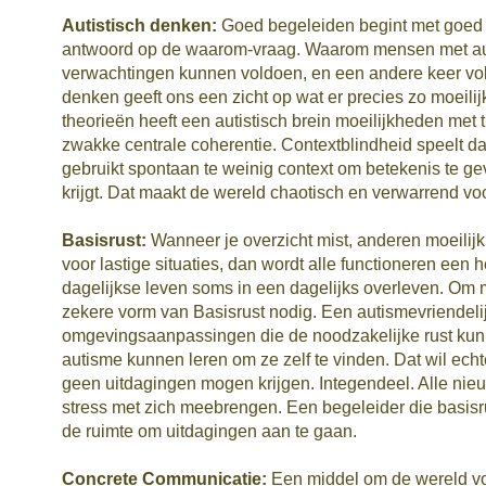
Autistisch denken:
Goed begeleiden begint met goed be
antwoord op de waarom-vraag. Waarom mensen met aut
verwachtingen kunnen voldoen, en een andere keer vol fr
denken geeft ons een zicht op wat er precies zo moeili
theorieën heeft een autistisch brein moeilijkheden met 
zwakke centrale coherentie. Contextblindheid speelt daar
gebruikt spontaan te weinig context om betekenis te ge
krijgt. Dat maakt de wereld chaotisch en verwarrend v
Basisrust:
Wanneer je overzicht mist, anderen moeilij
voor lastige situaties, dan wordt alle functioneren een
dagelijkse leven soms in een dagelijks overleven. Om 
zekere vorm van Basisrust nodig. Een autismevriendelij
omgevingsaanpassingen die de noodzakelijke rust kun
autisme kunnen leren om ze zelf te vinden. Dat wil ec
geen uitdagingen mogen krijgen. Integendeel. Alle nie
stress met zich meebrengen. Een begeleider die basisr
de ruimte om uitdagingen aan te gaan.
Concrete Communicatie:
Een middel om de wereld vo