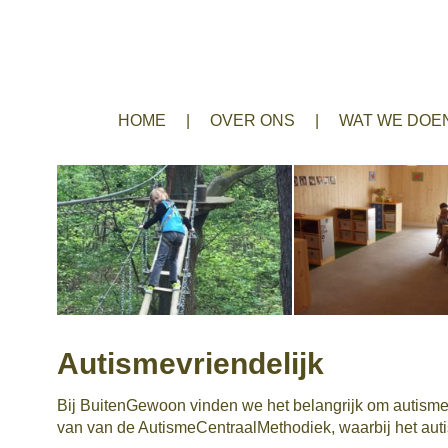
HOME
OVER ONS
WAT WE DOE
Autismevriendelijk
Bij BuitenGewoon vinden we het belangrijk om autismevr
van van de AutismeCentraalMethodiek, waarbij het autis