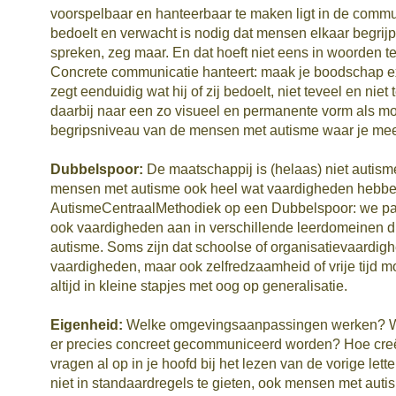
voorspelbaar en hanteerbaar te maken ligt in de commun
bedoelt en verwacht is nodig dat mensen elkaar begrijp
spreken, zeg maar. En dat hoeft niet eens in woorden te
Concrete communicatie hanteert: maak je boodschap exp
zegt eenduidig wat hij of zij bedoelt, niet teveel en niet
daarbij naar een zo visueel en permanente vorm als mo
begripsniveau van de mensen met autisme waar je mee l
Dubbelspoor:
De maatschappij is (helaas) niet autisme
mensen met autisme ook heel wat vaardigheden hebben
AutismeCentraalMethodiek op een Dubbelspoor: we pas
ook vaardigheden aan in verschillende leerdomeinen di
autisme. Soms zijn dat schoolse of organisatievaardig
vaardigheden, maar ook zelfredzaamheid of vrije tijd 
altijd in kleine stapjes met oog op generalisatie.
Eigenheid:
Welke omgevingsaanpassingen werken? We
er precies concreet gecommuniceerd worden? Hoe creë
vragen al op in je hoofd bij het lezen van de vorige let
niet in standaardregels te gieten, ook mensen met auti