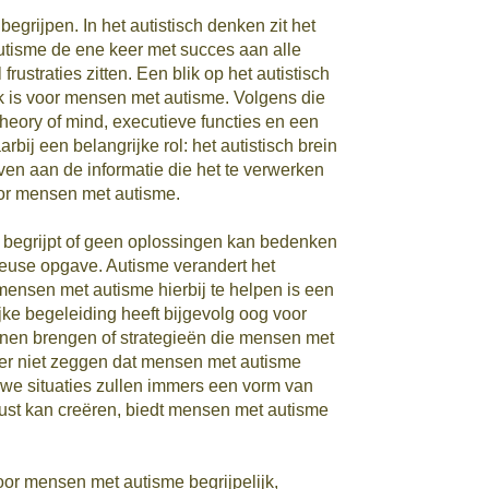
grijpen. In het autistisch denken zit het
isme de ene keer met succes aan alle
ustraties zitten. Een blik op het autistisch
jk is voor mensen met autisme. Volgens die
theory of mind, executieve functies en een
bij een belangrijke rol: het autistisch brein
ven aan de informatie die het te verwerken
oor mensen met autisme.
k begrijpt of geen oplossingen kan bedenken
 heuse opgave. Autisme verandert het
mensen met autisme hierbij te helpen is een
ke begeleiding heeft bijgevolg oog voor
nen brengen of strategieën die mensen met
hter niet zeggen dat mensen met autisme
uwe situaties zullen immers een vorm van
ust kan creëren, biedt mensen met autisme
or mensen met autisme begrijpelijk,