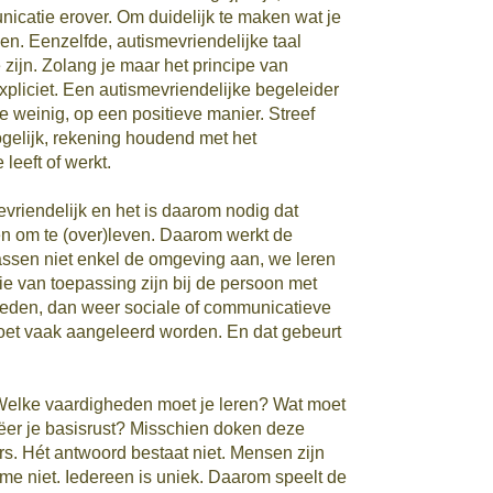
icatie erover. Om duidelijk te maken wat je
en. Eenzelfde, autismevriendelijke taal
 zijn. Zolang je maar het principe van
liciet. Een autismevriendelijke begeleider
 te weinig, op een positieve manier. Streef
gelijk, rekening houdend met het
eeft of werkt.
vriendelijk en het is daarom nodig dat
 om te (over)leven. Daarom werkt de
sen niet enkel de omgeving aan, we leren
e van toepassing zijn bij de persoon met
heden, dan weer sociale of communicatieve
moet vaak aangeleerd worden. En dat gebeurt
lke vaardigheden moet je leren? Wat moet
er je basisrust? Misschien doken deze
ters. Hét antwoord bestaat niet. Mensen zijn
sme niet. Iedereen is uniek. Daarom speelt de