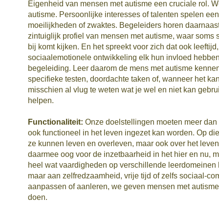
Eigenheid van mensen met autisme een cruciale rol. We
autisme. Persoonlijke interesses of talenten spelen een
moeilijkheden of zwaktes. Begeleiders horen daarnaast
zintuiglijk profiel van mensen met autisme, waar soms 
bij komt kijken. En het spreekt voor zich dat ook leeftij
sociaalemotionele ontwikkeling elk hun invloed hebben
begeleiding. Leer daarom de mens met autisme kennen.
specifieke testen, doordachte taken of, wanneer het k
misschien al vlug te weten wat je wel en niet kan geb
helpen.
Functionaliteit:
Onze doelstellingen moeten meer dan 
ook functioneel in het leven ingezet kan worden. Op d
ze kunnen leven en overleven, maar ook over het leve
daarmee oog voor de inzetbaarheid in het hier en nu, m
heel wat vaardigheden op verschillende leerdomeinen 
maar aan zelfredzaamheid, vrije tijd of zelfs sociaal-
aanpassen of aanleren, we geven mensen met autisme e
doen.