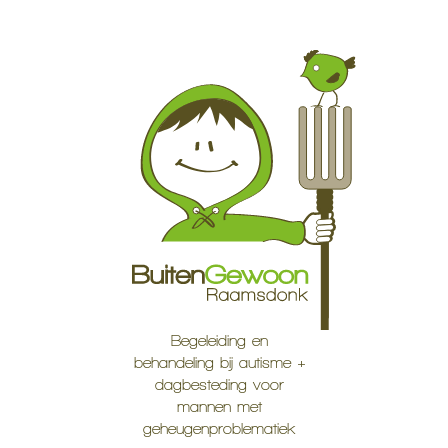
Skip
to
content
Begeleiding en
behandeling bij autisme +
dagbesteding voor
mannen met
geheugenproblematiek